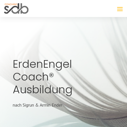
ErdenEngel
Coach®
Ausbildung
nach Sigrun & Armin Ender