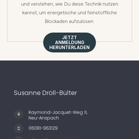
und verstehen, wie Du diese Technik nutzen
kannst, um energetische und feinstoffliche
Blockaden aufzulösen.
JETZT
ANMELDUNG
HERUNTERLADEN
Susanne Dröll-Bülter
Raymond-Jacquet-Weg 11,

Neu-Anspach
06081-963129
