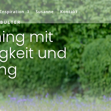
 Inspiration
Susanne
Kontakt
-BÜLTER
ing mit
igkeit und
ang