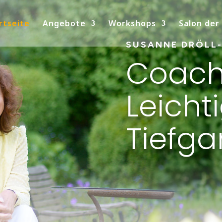
rtseite
Angebote
Workshops
Salon der
SUSANNE DRÖLL
Coach
Leicht
Tiefg